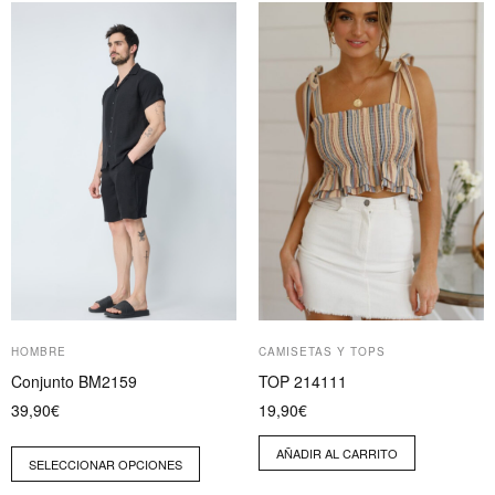
Este
producto
tiene
múltiples
variantes.
Las
opciones
se
pueden
elegir
en
la
página
HOMBRE
CAMISETAS Y TOPS
de
Conjunto BM2159
TOP 214111
producto
39,90
€
19,90
€
AÑADIR AL CARRITO
SELECCIONAR OPCIONES