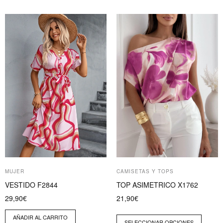
Este
producto
tiene
múltiples
variantes.
Las
opciones
se
pueden
elegir
en
la
página
MUJER
CAMISETAS Y TOPS
de
VESTIDO F2844
TOP ASIMETRICO X1762
producto
29,90
€
21,90
€
AÑADIR AL CARRITO
SELECCIONAR OPCIONES