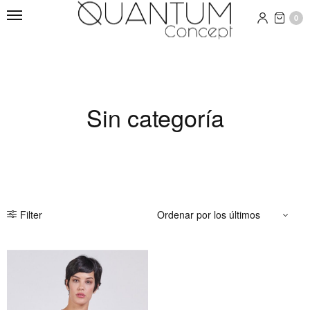
0
Sin categoría
Filter
Este
producto
tiene
múltiples