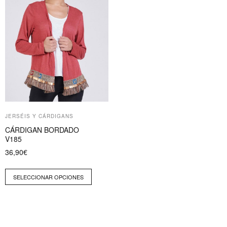
variantes.
Las
opciones
se
pueden
elegir
en
la
página
JERSÉIS Y CÁRDIGANS
de
CÁRDIGAN BORDADO
producto
V185
36,90
€
SELECCIONAR OPCIONES