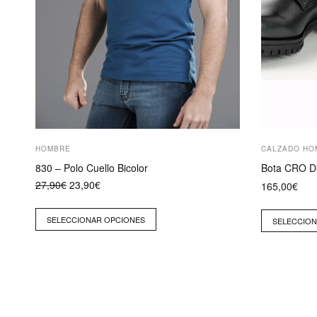
página
página
de
de
producto
producto
HOMBRE
CALZADO HO
830 – Polo Cuello Bicolor
Bota CRO D
El
El
27,90
€
23,90
€
165,00
€
precio
precio
original
actual
era:
es:
SELECCIONAR OPCIONES
SELECCION
27,90€.
23,90€.