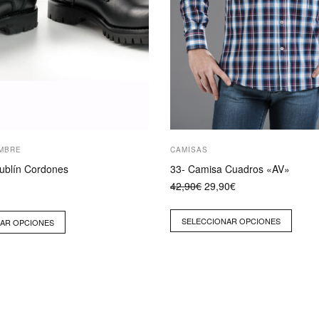
página
de
producto
MBRE
CAMISAS
ublín Cordones
33- Camisa Cuadros «AV»
El
El
42,90
€
29,90
€
precio
precio
original
actual
era:
es:
SELECCIONAR OPCIONES
AR OPCIONES
42,90€.
29,90€.