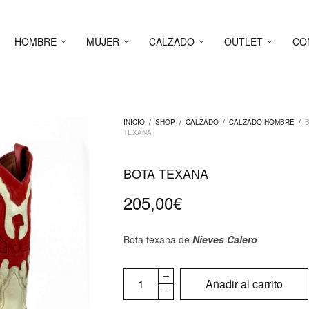
HOMBRE
MUJER
CALZADO
OUTLET
CO
INICIO
/
SHOP
/
CALZADO
/
CALZADO HOMBRE
/
B
TEXANA
BOTA TEXANA
205,00
€
Bota texana de
Nieves Calero
Añadir al carrito