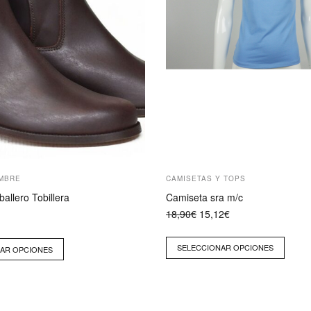
en
la
página
de
producto
MBRE
CAMISETAS Y TOPS
ballero Tobillera
Camiseta sra m/c
El
El
18,90
€
15,12
€
precio
precio
original
actual
era:
es:
SELECCIONAR OPCIONES
AR OPCIONES
18,90€.
15,12€.