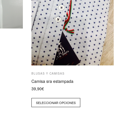
en
la
página
de
producto
BLUSAS Y CAMISAS
Camisa sra estampada
39,90
€
SELECCIONAR OPCIONES