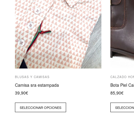
en
en
la
la
página
página
de
de
producto
producto
BLUSAS Y CAMISAS
CALZADO HO
Camisa sra estampada
Bota Piel Ca
39,90
€
85,90
€
SELECCIONAR OPCIONES
SELECCION