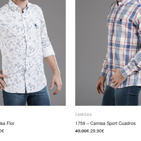
opciones
se
pueden
elegir
en
la
página
de
producto
CAMISAS
sa Flor
1759 – Camisa Sport Cuadros
El
El
El
0
€
49,90
€
29,90
€
o
precio
precio
precio
nal
actual
original
actual