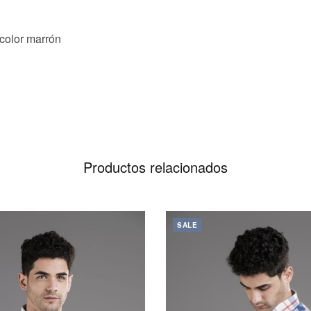
 color marrón
Productos relacionados
Este
SALE
producto
tiene
múltiples
variantes.
Las