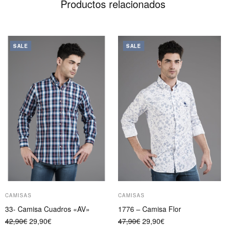
Productos relacionados
Este
Este
SALE
SALE
producto
producto
tiene
tiene
múltiples
múltiples
variantes.
variantes.
Las
Las
opciones
opciones
se
se
pueden
pueden
elegir
elegir
en
en
la
la
página
página
CAMISAS
CAMISAS
de
de
33- Camisa Cuadros «AV»
1776 – Camisa Flor
producto
producto
El
El
El
El
42,90
€
29,90
€
47,90
€
29,90
€