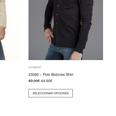
en
la
página
de
producto
HOMBRE
23080 – Polo Botones Shirt
El
El
49,90
€
44,90
€
precio
precio
original
actual
era:
es:
SELECCIONAR OPCIONES
49,90€.
44,90€.