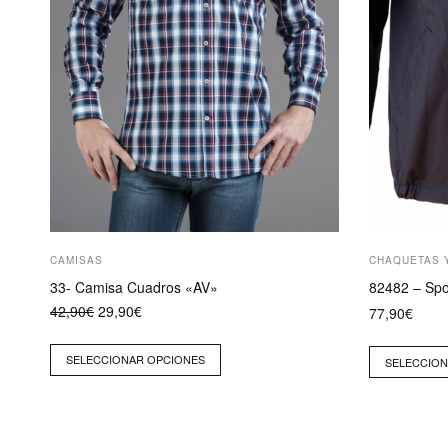
en
en
la
la
página
página
de
de
producto
producto
CAMISAS
CHAQUETAS 
33- Camisa Cuadros «AV»
82482 – Spo
El
El
42,90
€
29,90
€
77,90
€
precio
precio
original
actual
era:
es:
SELECCIONAR OPCIONES
SELECCION
42,90€.
29,90€.