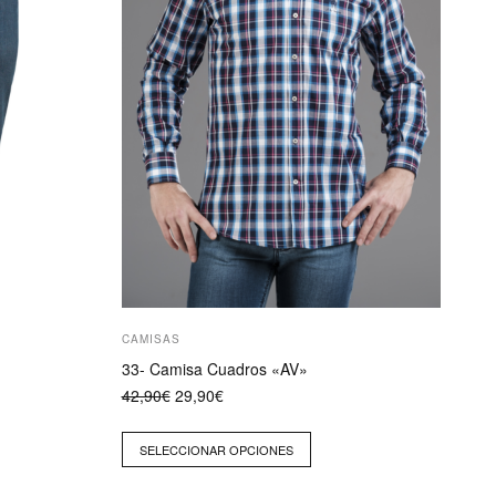
pueden
elegir
en
la
página
de
producto
CAMISAS
33- Camisa Cuadros «AV»
El
El
42,90
€
29,90
€
precio
precio
original
actual
era:
es:
SELECCIONAR OPCIONES
42,90€.
29,90€.