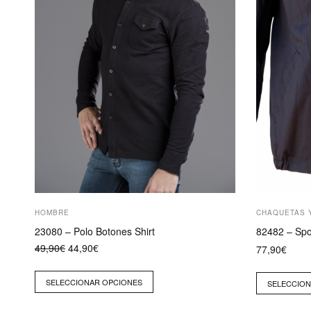
pueden
pueden
elegir
elegir
en
en
la
la
página
página
de
de
producto
producto
HOMBRE
CHAQUETAS 
23080 – Polo Botones Shirt
82482 – Spo
El
El
49,90
€
44,90
€
77,90
€
precio
precio
original
actual
era:
es:
SELECCIONAR OPCIONES
SELECCION
49,90€.
44,90€.