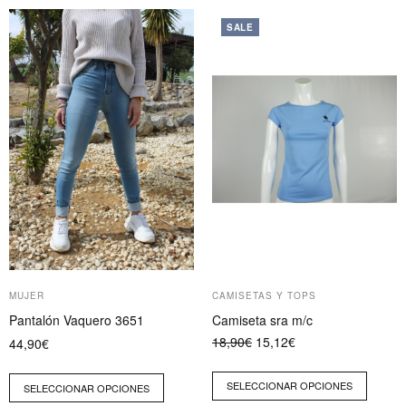
Este
Este
SALE
producto
producto
tiene
tiene
múltiples
múltiples
variantes.
variantes.
Las
Las
opciones
opciones
se
se
pueden
pueden
elegir
elegir
en
en
la
la
página
página
MUJER
CAMISETAS Y TOPS
de
de
Pantalón Vaquero 3651
Camiseta sra m/c
producto
producto
El
El
18,90
€
15,12
€
44,90
€
precio
precio
original
actual
era:
es:
SELECCIONAR OPCIONES
SELECCIONAR OPCIONES
18,90€.
15,12€.