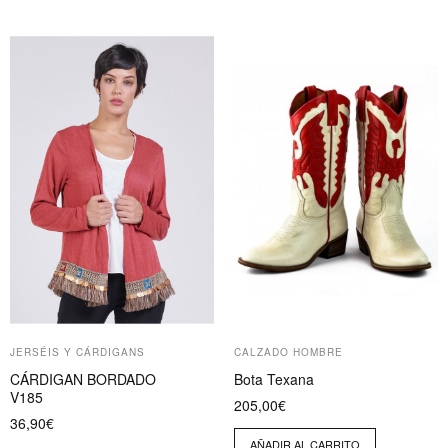
Este
producto
tiene
múltiples
variantes.
Las
opciones
se
pueden
elegir
en
la
página
JERSÉIS Y CÁRDIGANS
CALZADO HOMBRE
de
CÁRDIGAN BORDADO
Bota Texana
producto
V185
205,00
€
36,90
€
AÑADIR AL CARRITO