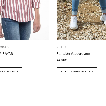
página
de
producto
AMISAS
MUJER
A RAYAS
Pantalón Vaquero 3651
44,90
€
AR OPCIONES
SELECCIONAR OPCIONES