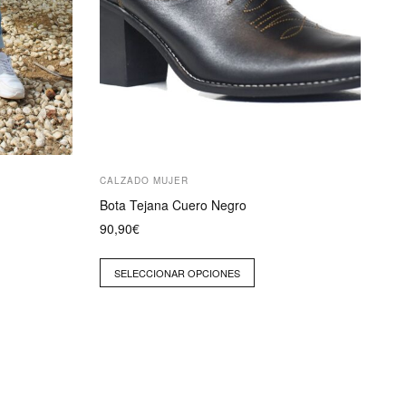
página
de
producto
CALZADO MUJER
Bota Tejana Cuero Negro
90,90
€
SELECCIONAR OPCIONES