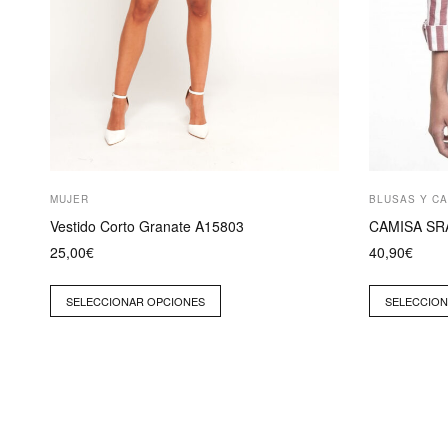
página
página
de
de
producto
producto
MUJER
BLUSAS Y C
Vestido Corto Granate A15803
CAMISA SR
25,00
€
40,90
€
SELECCIONAR OPCIONES
SELECCION