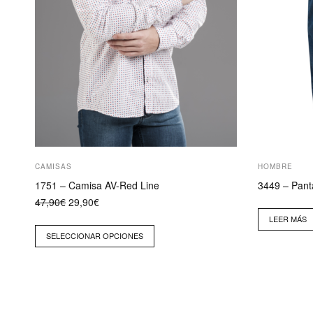
la
página
de
producto
CAMISAS
HOMBRE
1751 – Camisa AV-Red Line
3449 – Pant
El
El
47,90
€
29,90
€
precio
precio
LEER MÁS
original
actual
era:
es:
SELECCIONAR OPCIONES
47,90€.
29,90€.