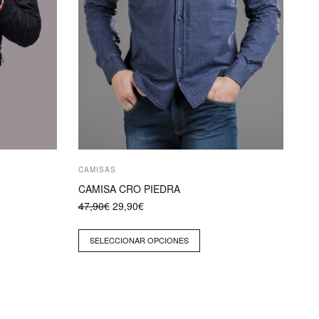
la
página
de
producto
CAMISAS
CAMISA CRO PIEDRA
El
El
47,90
€
29,90
€
precio
precio
original
actual
era:
es:
SELECCIONAR OPCIONES
47,90€.
29,90€.