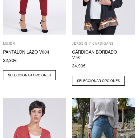
se
se
pueden
pueden
elegir
elegir
en
en
la
la
página
página
MUJER
JERSÉIS Y CÁRDIGANS
de
de
PANTALÓN LAZO V004
CÁRDIGAN BORDADO
producto
producto
V161
22,90
€
34,90
€
SELECCIONAR OPCIONES
SELECCIONAR OPCIONES
Este
Este
producto
producto
tiene
tiene
múltiples
múltiples
variantes.
variantes.