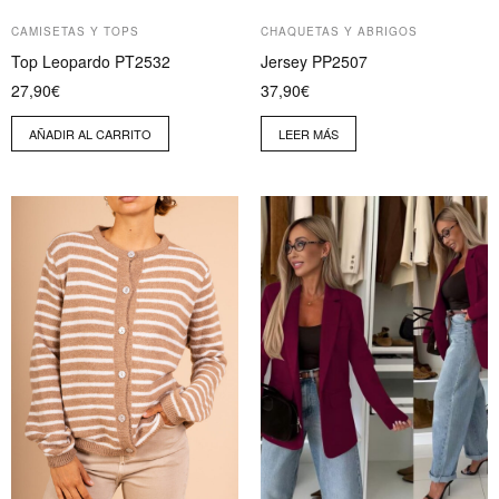
CAMISETAS Y TOPS
CHAQUETAS Y ABRIGOS
Top Leopardo PT2532
Jersey PP2507
27,90
€
37,90
€
AÑADIR AL CARRITO
LEER MÁS
Este
Este
producto
producto
tiene
tiene
múltiples
múltiples
variantes.
variantes.
Las
Las
opciones
opciones
se
se
pueden
pueden
elegir
elegir
en
en