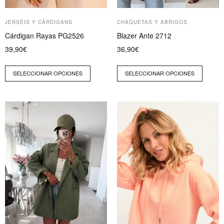
la
la
página
página
JERSÉIS Y CÁRDIGANS
CHAQUETAS Y ABRIGOS
de
de
Cárdigan Rayas PG2526
Blazer Ante 2712
producto
producto
39,90
€
36,90
€
SELECCIONAR OPCIONES
SELECCIONAR OPCIONES
Este
Este
producto
producto
tiene
tiene
múltiples
múltiples
variantes.
variantes.
Las
Las
opciones
opciones
se
se
pueden
pueden
elegir
elegir