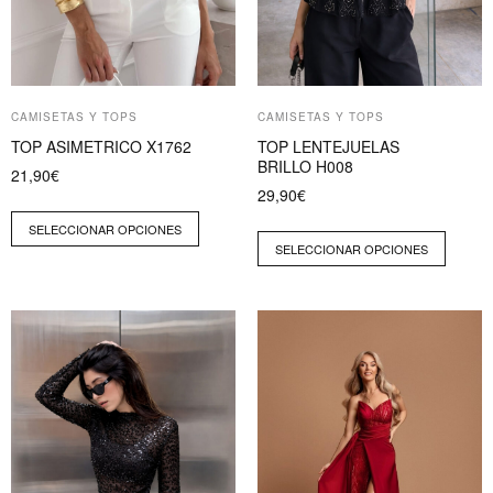
pueden
pueden
elegir
elegir
en
en
la
la
página
página
CAMISETAS Y TOPS
CAMISETAS Y TOPS
de
de
TOP ASIMETRICO X1762
TOP LENTEJUELAS
producto
producto
BRILLO H008
21,90
€
29,90
€
SELECCIONAR OPCIONES
SELECCIONAR OPCIONES
Este
Este
producto
producto
tiene
tiene
múltiples
múltiples
variantes.
variantes.
Las
Las
opciones
opciones