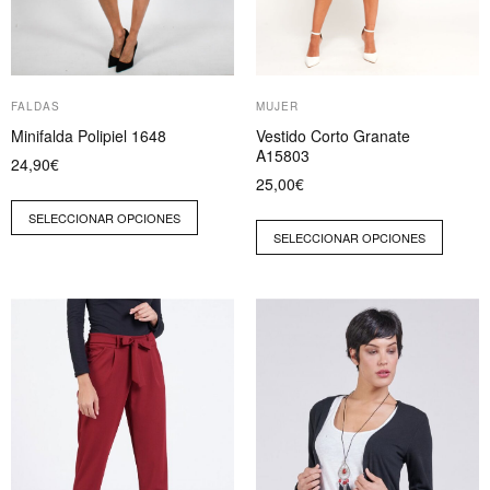
elegir
elegir
en
en
la
la
página
página
FALDAS
MUJER
de
de
Minifalda Polipiel 1648
Vestido Corto Granate
producto
producto
A15803
24,90
€
25,00
€
SELECCIONAR OPCIONES
SELECCIONAR OPCIONES
Este
Este
producto
producto
tiene
tiene
múltiples
múltiples
variantes.
variantes.
Las
Las
opciones
opciones