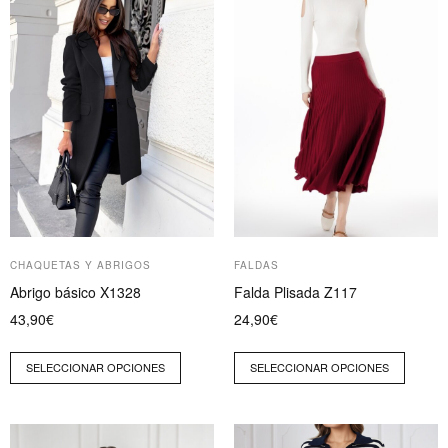
tiene
tiene
múltiples
múltiples
variantes.
variantes.
Las
Las
opciones
opciones
se
se
pueden
pueden
elegir
elegir
en
en
la
la
página
página
CHAQUETAS Y ABRIGOS
FALDAS
de
de
Abrigo básico X1328
Falda Plisada Z117
producto
producto
43,90
€
24,90
€
SELECCIONAR OPCIONES
SELECCIONAR OPCIONES
Este