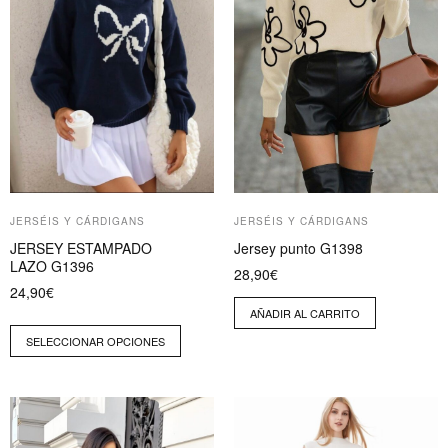
variantes.
Las
opciones
se
pueden
elegir
en
la
página
JERSÉIS Y CÁRDIGANS
JERSÉIS Y CÁRDIGANS
de
JERSEY ESTAMPADO
Jersey punto G1398
producto
LAZO G1396
28,90
€
24,90
€
AÑADIR AL CARRITO
SELECCIONAR OPCIONES
Este
Este
producto
producto