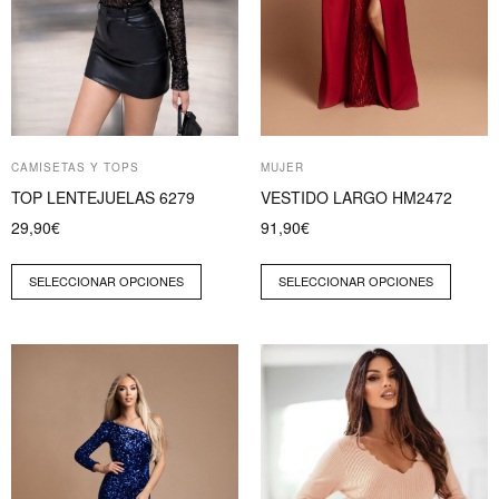
se
se
pueden
pueden
elegir
elegir
en
en
la
la
página
página
CAMISETAS Y TOPS
MUJER
de
de
TOP LENTEJUELAS 6279
VESTIDO LARGO HM2472
producto
producto
29,90
€
91,90
€
SELECCIONAR OPCIONES
SELECCIONAR OPCIONES
Este
Este
producto
producto
tiene
tiene
múltiples
múltiples
variantes.
variantes.
Las
Las