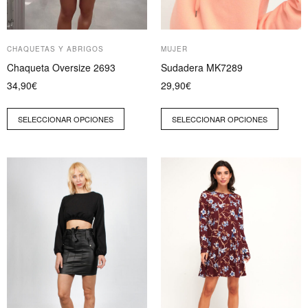
en
en
la
la
página
página
CHAQUETAS Y ABRIGOS
MUJER
de
de
Chaqueta Oversize 2693
Sudadera MK7289
producto
producto
34,90
€
29,90
€
SELECCIONAR OPCIONES
SELECCIONAR OPCIONES
Este
Este
producto
producto
tiene
tiene
múltiples
múltiples
variantes.
variantes.
Las
Las
opciones
opciones
se
se
pueden
pueden