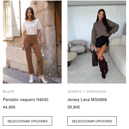
Este
Este
producto
producto
tiene
tiene
múltiples
múltiples
variantes.
variantes.
Las
Las
opciones
opciones
se
se
pueden
pueden
elegir
elegir
en
en
la
la
página
página
MUJER
JERSÉIS Y CÁRDIGANS
de
de
Pantalón vaquero H4630
Jersey Lana MG0868
producto
producto
44,90
€
39,90
€
SELECCIONAR OPCIONES
SELECCIONAR OPCIONES