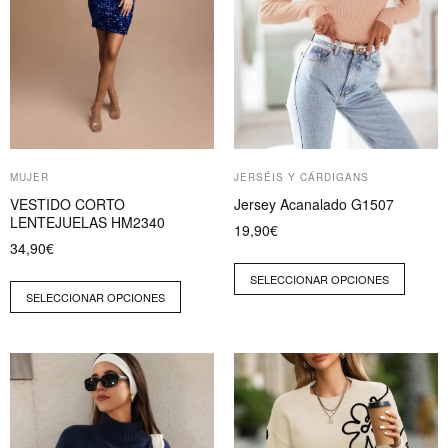
opciones
opciones
se
se
pueden
pueden
elegir
elegir
en
en
la
la
página
página
MUJER
JERSÉIS Y CÁRDIGANS
de
de
VESTIDO CORTO
Jersey Acanalado G1507
producto
producto
LENTEJUELAS HM2340
19,90
€
34,90
€
SELECCIONAR OPCIONES
SELECCIONAR OPCIONES
Este
producto
tiene
múltiples