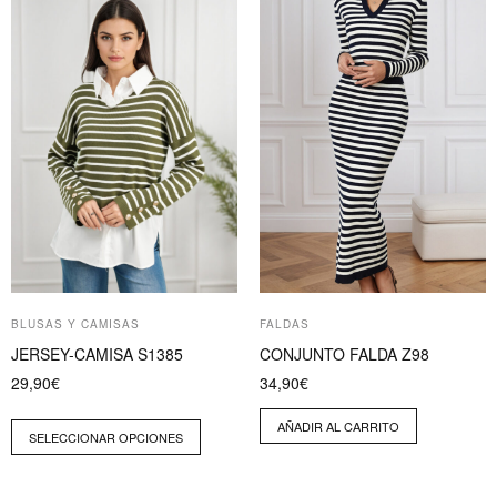
producto
tiene
múltiples
variantes.
Las
opciones
se
pueden
elegir
en
la
página
BLUSAS Y CAMISAS
FALDAS
de
JERSEY-CAMISA S1385
CONJUNTO FALDA Z98
producto
29,90
€
34,90
€
AÑADIR AL CARRITO
SELECCIONAR OPCIONES