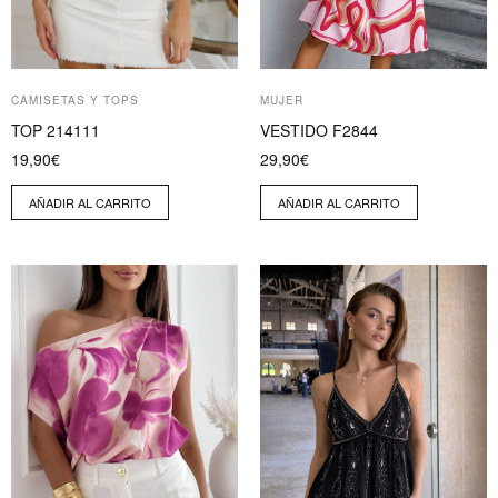
CAMISETAS Y TOPS
MUJER
TOP 214111
VESTIDO F2844
19,90
€
29,90
€
AÑADIR AL CARRITO
AÑADIR AL CARRITO
Este
Este
producto
producto
tiene
tiene
múltiples
múltiples
variantes.
variantes.
Las
Las
opciones
opciones
se
se