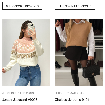
SELECCIONAR OPCIONES
SELECCIONAR OPCIONES
Este
producto
tiene
múltiples
variantes.
Las
opciones
se
pueden
elegir
en
la
página
JERSÉIS Y CÁRDIGANS
JERSÉIS Y CÁRDIGANS
de
Jersey Jacquard A9008
Chaleco de punto 9101
producto