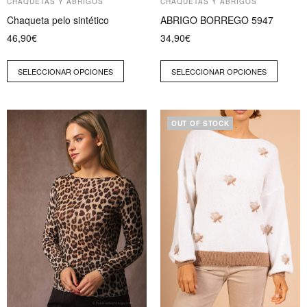
CHAQUETAS Y ABRIGOS
CHAQUETAS Y ABRIGOS
de
de
Chaqueta pelo sintético
ABRIGO BORREGO 5947
producto
producto
46,90
€
34,90
€
SELECCIONAR OPCIONES
SELECCIONAR OPCIONES
OUT OF STOCK